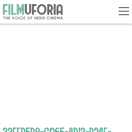
33EFB5B9-C065-4D13-B24F-