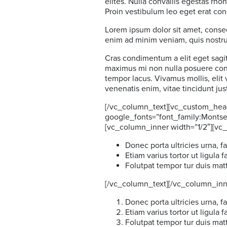
elites. Nulla convallis egestas rh
Proin vestibulum leo eget erat co
Lorem ipsum dolor sit amet, consec
enim ad minim veniam, quis nostru
Cras condimentum a elit eget sagitti
maximus mi non nulla posuere conse
tempor lacus. Vivamus mollis, elit 
venenatis enim, vitae tincidunt jus
[/vc_column_text][vc_custom_headi
google_fonts=”font_family:Mont
[vc_column_inner width=”1/2″][vc
Donec porta ultricies urna, 
Etiam varius tortor ut ligula fa
Folutpat tempor tur duis matt
[/vc_column_text][/vc_column_inn
Donec porta ultricies urna, 
Etiam varius tortor ut ligula fa
Folutpat tempor tur duis matt