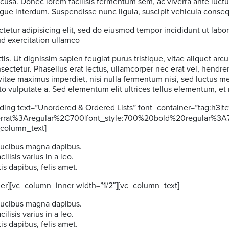
oncusa. Donec lorem facilisis fermentum sem, ac viverra ante luc
ngue interdum. Suspendisse nunc ligula, suscipit vehicula conseq
tetur adipisicing elit, sed do eiusmod tempor incididunt ut labo
d exercitation ullamco
s. Ut dignissim sapien feugiat purus tristique, vitae aliquet arcu 
ctetur. Phasellus erat lectus, ullamcorper nec erat vel, hendreri
vitae maximus imperdiet, nisi nulla fermentum nisi, sed luctus me
to vulputate a. Sed elementum elit ultrices tellus elementum, et 
ng text=”Unordered & Ordered Lists” font_container=”tag:h3|tex
serrat%3Aregular%2C700|font_style:700%20bold%20regular%3A
_column_text]
faucibus magna dapibus.
cilisis varius in a leo.
is dapibus, felis amet.
er][vc_column_inner width=”1/2″][vc_column_text]
faucibus magna dapibus.
cilisis varius in a leo.
is dapibus, felis amet.