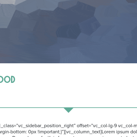
hood
_class=”vc_sidebar_position_right” offset=”vc_col-lg-9 vc_col-
gin-bottom: 0px !important;}”][vc_column_text]Lorem ipsum dolo