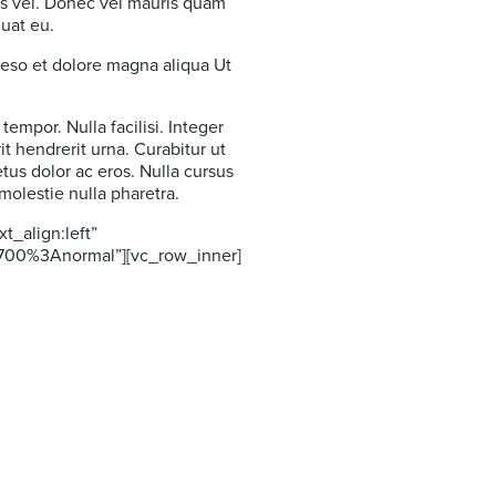
tus vel. Donec vel mauris quam
uat eu.
reso et dolore magna aliqua Ut
tempor. Nulla facilisi. Integer
t hendrerit urna. Curabitur ut
tus dolor ac eros. Nulla cursus
molestie nulla pharetra.
t_align:left”
700%3Anormal”][vc_row_inner]