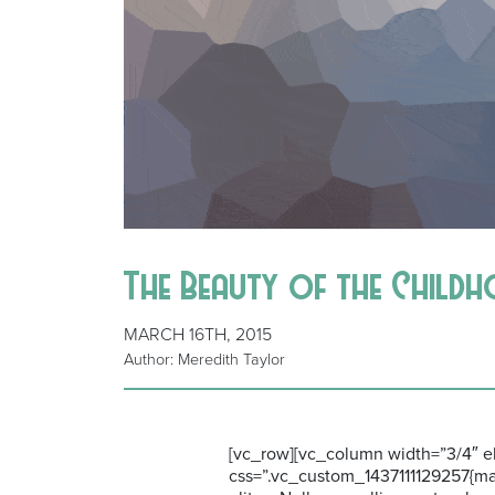
The Beauty of the Child
MARCH 16TH, 2015
Author: Meredith Taylor
[vc_row][vc_column width=”3/4″ el
css=”.vc_custom_1437111129257{mar